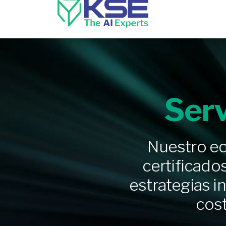
Serv
Nuestro eq
certificado
estrategias i
cost