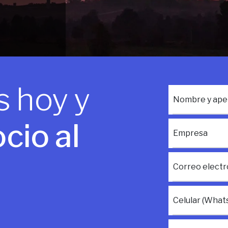
 hoy y
Nombre y apel
cio al
Empresa
Correo electr
Celular (What