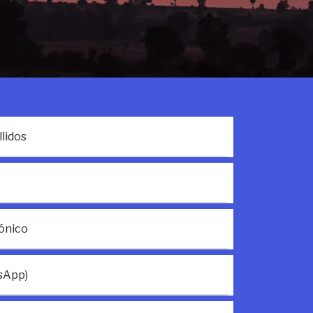
lidos
ónico
sApp)