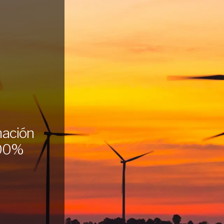
mación
100%