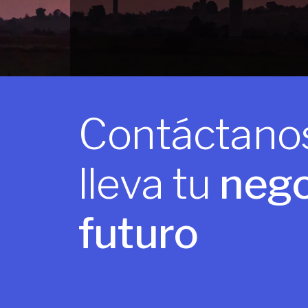
Contáctanos
lleva tu
nego
futuro