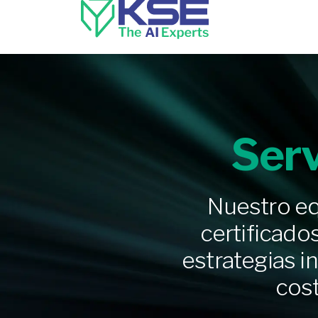
Serv
Nuestro eq
certificado
estrategias i
cost