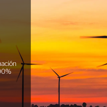
mación
100%