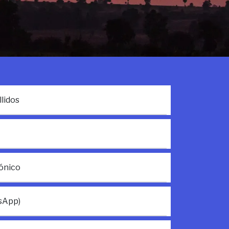
lidos
ónico
sApp)