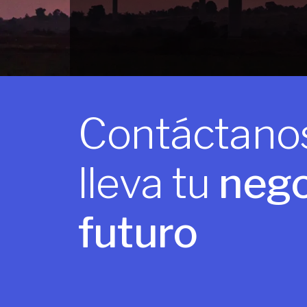
Contáctanos
lleva tu
nego
futuro