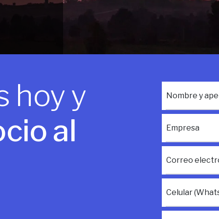
 hoy y
Nombre y apel
cio al
Empresa
Correo electr
Celular (What